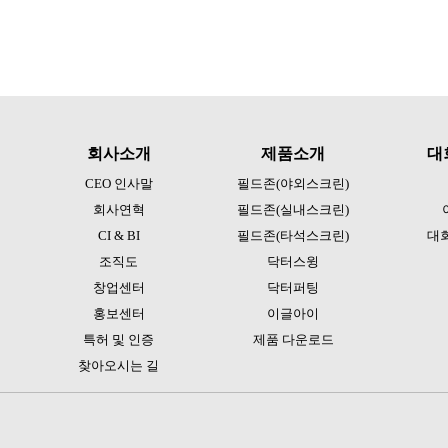
회사소개
제품소개
대
CEO 인사말
필드존(야외스크린)
회사연혁
필드존(실내스크린)
CI & BI
필드존(타석스크린)
대
조직도
닥터스윙
창업센터
닥터퍼팅
홍보센터
이글아이
특허 및 인증
제품 다운로드
찾아오시는 길