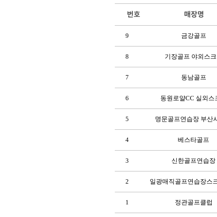
9
금강골프
8
기장골프 야외스크
7
동남골프
6
동원로얄CC 실외스
5
명문골프연습장 부산
4
베스타골프
3
신한골프연습장
2
일광매직골프연습장스
1
정관골프클럽