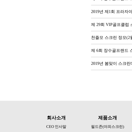
2019년 제1회 프라
제 29회 VIP골프클럽
천즐모 스크린 정모(2
제 6회 장수골프랜드
2019년 봄맞이 스크
회사소개
제품소개
CEO 인사말
필드존(야외스크린)