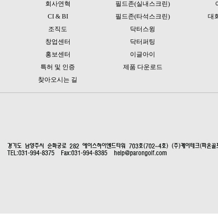
회사연혁
필드존(실내스크린)
CI & BI
필드존(타석스크린)
대
조직도
닥터스윙
창업센터
닥터퍼팅
홍보센터
이글아이
특허 및 인증
제품 다운로드
찾아오시는 길